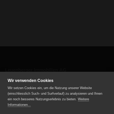
Leuenberger Immobilien AG
Wir verwenden Cookies
Kavalleriestrasse 2
6210 Sursee
Wir setzen Cookies ein, um die Nutzung unserer Website
Telefon
+41 41 459 73 00
(einschliesslich Such- und Surfverlauf) zu analysieren und Ihnen
ein noch besseres Nutzungserlebnis zu bieten.
Weitere
Informationen...
E-Mail schreiben