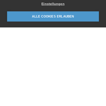
energie-bündel
Einstellungen
netzwerk energie umbau
ALLE COOKIES ERLAUBEN
Leuenberger Architekten AG
Kavalleriestrasse 2
6210 Sursee
Telefon
+41 41 459 72 00
Industriestrasse 57
6034 Inwil
Telefon
+41 41 449 90 49
E-Mail schreiben