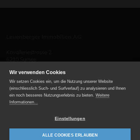
Leuenberger Immobilien AG
Kavalleriestrasse 2
6210 Sursee
Telefon
+41 41 459 73 00
Wir verwenden Cookies
E-Mail schreiben
Wir setzen Cookies ein, um die Nutzung unserer Website
(einschliesslich Such- und Surfverlauf) zu analysieren und Ihnen
ein noch besseres Nutzungserlebnis zu bieten.
Weitere
energie-bündel
Informationen...
netzwerk energie umbau
Einstellungen
Leuenberger Architekten AG
ALLE COOKIES ERLAUBEN