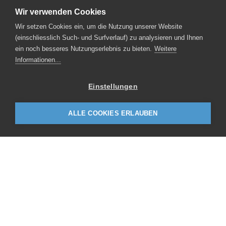
Kavalleriestrasse 2
6210 Sursee
Wir verwenden Cookies
Telefon
+41 41 459 73 00
Wir setzen Cookies ein, um die Nutzung unserer Website
(einschliesslich Such- und Surfverlauf) zu analysieren und Ihnen
E-Mail schreiben
ein noch besseres Nutzungserlebnis zu bieten.
Weitere
Informationen...
energie-bündel
netzwerk energie umbau
Einstellungen
ALLE COOKIES ERLAUBEN
Leuenberger Architekten AG
Kavalleriestrasse 2
6210 Sursee
Telefon
+41 41 459 72 00
Industriestrasse 57
6034 Inwil
Telefon
+41 41 449 90 49